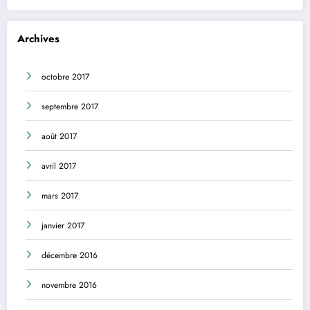
Archives
octobre 2017
septembre 2017
août 2017
avril 2017
mars 2017
janvier 2017
décembre 2016
novembre 2016