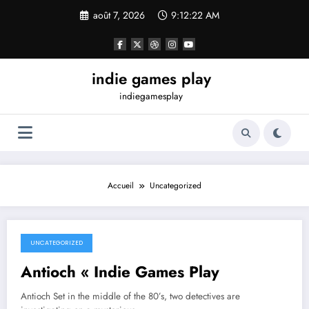
Aller
août 7, 2026
9:12:22 AM
au
contenu
indie games play
indiegamesplay
Accueil
Uncategorized
UNCATEGORIZED
octobre 29, 2017
Antioch « Indie Games Play
Antioch Set in the middle of the 80’s, two detectives are