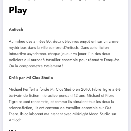
Play
Antioch
Au milieu des années 80, deux détectives enquêtent sur ​​un crime
mystérieux dans la ville sombre d’Antioch. Dans cette fiction
interactive asynchrone, chaque joueur va jouer l’un des deux
policiers qui auront à travailler ensemble pour résoudre l’enquête.
Ou la compromettre totalement !
Créé par Mi Clos Studio
Michael Peiffert a fondé Mi Clos Studio en 2010. Fibre Tigre a été
écrivain de fiction interactive pendant 12 ans. Michael et Fibre
Tigre se sont rencontrés, et comme ils aimaient tous les deux la
science-fiction, ils ont convenu de travailler ensemble sur Out
There. Ils collaborent maintenant avec Midnight Mood Studio sur
Antioch.