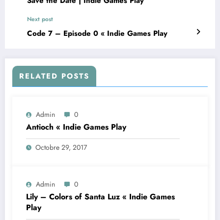
Save the Date | Indie Games Play
Next post
Code 7 – Episode 0 « Indie Games Play
RELATED POSTS
Admin
0
Antioch « Indie Games Play
Octobre 29, 2017
Admin
0
Lily – Colors of Santa Luz « Indie Games
Play