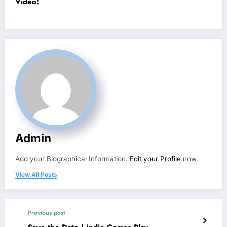
Video:
Admin
Add your Biographical Information.
Edit your Profile
now.
View All Posts
Previous post