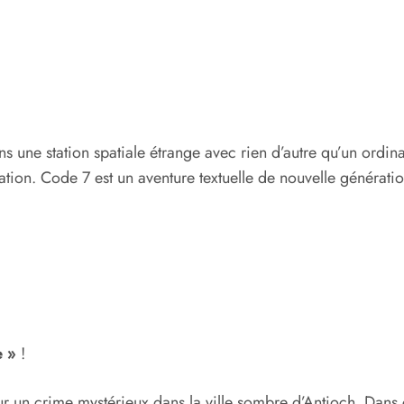
s une station spatiale étrange avec rien d’autre qu’un ordina
llation. Code 7 est un aventure textuelle de nouvelle générat
 »
!
 ​​un crime mystérieux dans la ville sombre d’Antioch. Dans 