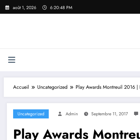
Aller
août 1, 2026
6:20:49 PM
au
contenu
Accueil
Uncategorized
Play Awards Montreuil 2016 |
Uncategorized
Admin
Septembre 11, 2017
Play Awards Montreu